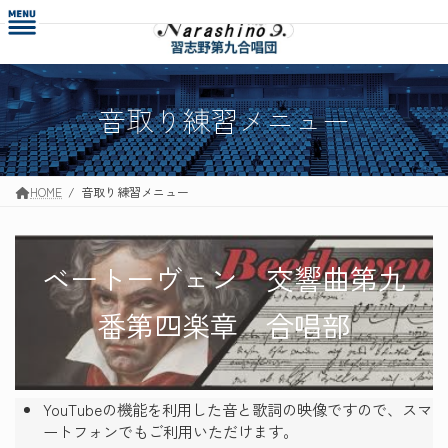
コ
ナ
ン
ビ
テ
ゲ
ン
ー
ツ
シ
へ
ョ
音取り練習メニュー
ス
ン
キ
に
ッ
移
プ
動
HOME
音取り練習メニュー
ベートーヴェン 交響曲第九
番第四楽章 合唱部
YouTubeの機能を利用した音と歌詞の映像ですので、スマ
ートフォンでもご利用いただけます。